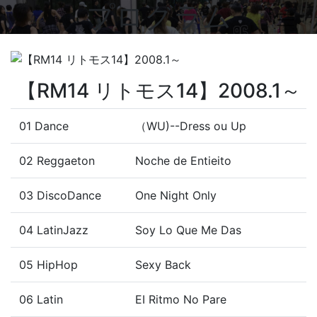
プログラム
【RM14 リトモス14】2008.1～
01 Dance
（WU)--Dress ou Up
02 Reggaeton
Noche de Entieito
03 DiscoDance
One Night Only
04 LatinJazz
Soy Lo Que Me Das
05 HipHop
Sexy Back
06 Latin
EI Ritmo No Pare