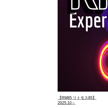
【RM85 リトモス85】
2025.10～