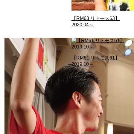
【RM63 リトモス63】
2020.04～
【RM61 リトモス61】
2019.10～