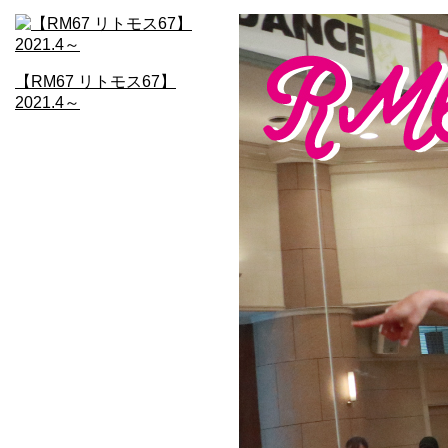
【RM67 リトモス67】
2021.4～