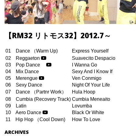
【RM32 リトモス32】2012.7～
01 Dance （Warm Up)
Express Yourself
02 Reggaeton
Suavecito Despacio
03 Pop Dance
I Wanna Go
04 Mix Dance
Sexy And I Know If
05 Merengue
Ven Conmigo
06 Sexy Dance
Night Of Your Life
07 Dance （Partnr Work）
Hula Hoop
08 Cumbia (Recovery Track)
Cumbia Meneaito
09 Latin
Lovumba
10 Aero Dance
Black Or White
11 Hip Hop （Cool Down)
How To Love
ARCHIVES